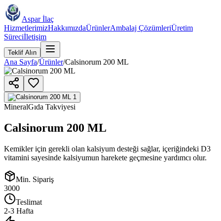
Aspar İlaç
Hizmetlerimiz
Hakkımızda
Ürünler
Ambalaj Çözümleri
Üretim
Süreci
İletişim
Teklif Alın
Ana Sayfa
/
Ürünler
/
Calsinorum 200 ML
Mineral
Gıda Takviyesi
Calsinorum 200 ML
Kemikler için gerekli olan kalsiyum desteği sağlar, içeriğindeki D3
vitamini sayesinde kalsiyumun harekete geçmesine yardımcı olur.
Min. Sipariş
3000
Teslimat
2-3 Hafta