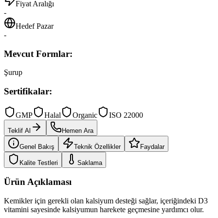
Fiyat Aralığı
-
Hedef Pazar
-
Mevcut Formlar:
Şurup
Sertifikalar:
GMP
Halal
Organic
ISO 22000
Teklif Al
Hemen Ara
Genel Bakış
Teknik Özellikler
Faydalar
Kalite Testleri
Saklama
Ürün Açıklaması
Kemikler için gerekli olan kalsiyum desteği sağlar, içeriğindeki D3
vitamini sayesinde kalsiyumun harekete geçmesine yardımcı olur.