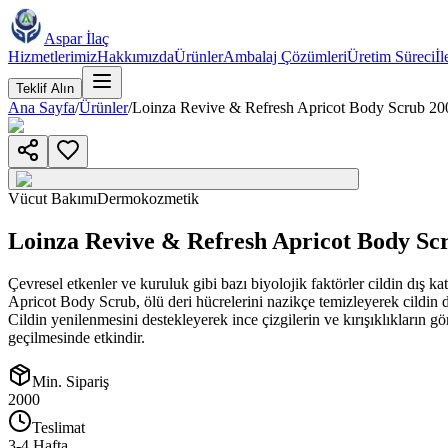
Aspar İlaç
Hizmetlerimiz
Hakkımızda
Ürünler
Ambalaj Çözümleri
Üretim Süreci
İl
Teklif Alın
Ana Sayfa
/
Ürünler
/
Loinza Revive & Refresh Apricot Body Scrub 2
Vücut Bakımı
Dermokozmetik
Loinza Revive & Refresh Apricot Body S
Çevresel etkenler ve kuruluk gibi bazı biyolojik faktörler cildin dış k
Apricot Body Scrub, ölü deri hücrelerini nazikçe temizleyerek cildin da
Cildin yenilenmesini destekleyerek ince çizgilerin ve kırışıklıkların 
geçilmesinde etkindir.
Min. Sipariş
2000
Teslimat
3-4 Hafta