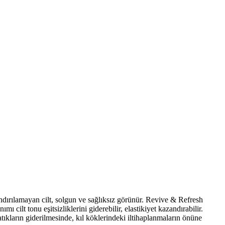
rındırılamayan cilt, solgun ve sağlıksız görünür. Revive & Refresh
ilt tonu eşitsizliklerini giderebilir, elastikiyet kazandırabilir.
tıkların giderilmesinde, kıl köklerindeki iltihaplanmaların önüne