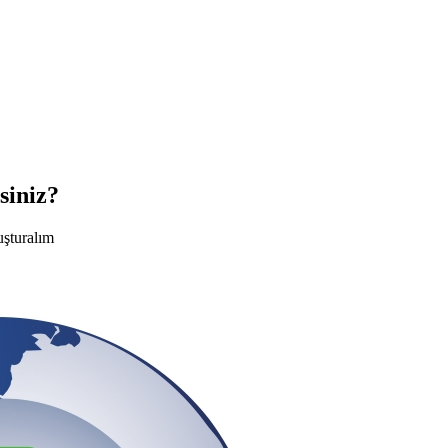
siniz?
uşturalım