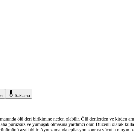
ri
Saklama
atmanında ölü deri birikimine neden olabilir. Ölü derilerden ve kirden a
ha pürüzsüz ve yumuşak olmasına yardımcı olur. Düzenli olarak kullanımı c
görünümünü azaltabilir. Aynı zamanda epilasyon sonrası vücutta oluşan ba