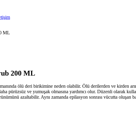
etişim
00 ML
crub 200 ML
atmanında ölü deri birikimine neden olabilir. Ölü derilerden ve kirden a
ha pürüzsüz ve yumuşak olmasına yardımcı olur. Düzenli olarak kullanımı c
görünümünü azaltabilir. Aynı zamanda epilasyon sonrası vücutta oluşan ba