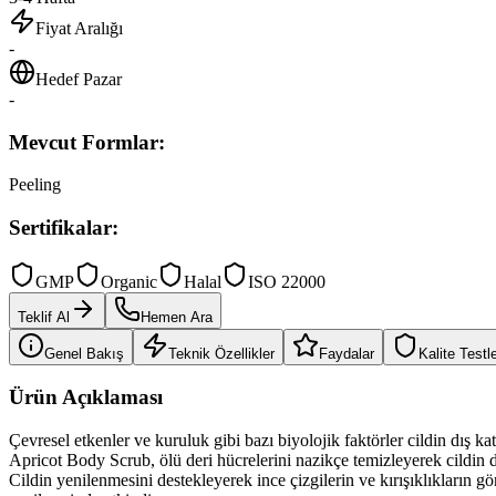
Fiyat Aralığı
-
Hedef Pazar
-
Mevcut Formlar:
Peeling
Sertifikalar:
GMP
Organic
Halal
ISO 22000
Teklif Al
Hemen Ara
Genel Bakış
Teknik Özellikler
Faydalar
Kalite Testle
Ürün Açıklaması
Çevresel etkenler ve kuruluk gibi bazı biyolojik faktörler cildin dış k
Apricot Body Scrub, ölü deri hücrelerini nazikçe temizleyerek cildin da
Cildin yenilenmesini destekleyerek ince çizgilerin ve kırışıklıkların 