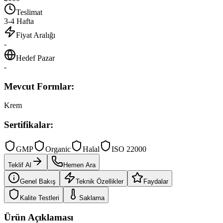
Teslimat
3-4 Hafta
Fiyat Aralığı
-
Hedef Pazar
-
Mevcut Formlar:
Krem
Sertifikalar:
GMP
Organic
Halal
ISO 22000
Teklif Al
Hemen Ara
Genel Bakış
Teknik Özellikler
Faydalar
Kalite Testleri
Saklama
Ürün Açıklaması