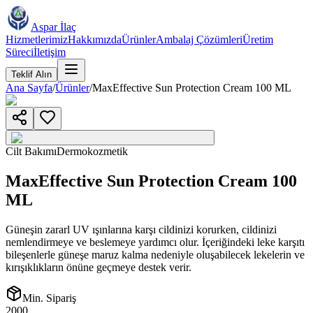
Aspar İlaç
Hizmetlerimiz
Hakkımızda
Ürünler
Ambalaj Çözümleri
Üretim
Süreci
İletişim
Teklif Alın
Ana Sayfa
/
Ürünler
/
MaxEffective Sun Protection Cream 100 ML
Cilt Bakımı
Dermokozmetik
MaxEffective Sun Protection Cream 100
ML
Güneşin zararl UV ışınlarına karşı cildinizi korurken, cildinizi
nemlendirmeye ve beslemeye yardımcı olur. İçeriğindeki leke karşıtı
bileşenlerle güneşe maruz kalma nedeniyle oluşabilecek lekelerin ve
kırışıklıkların önüne geçmeye destek verir.
Min. Sipariş
2000