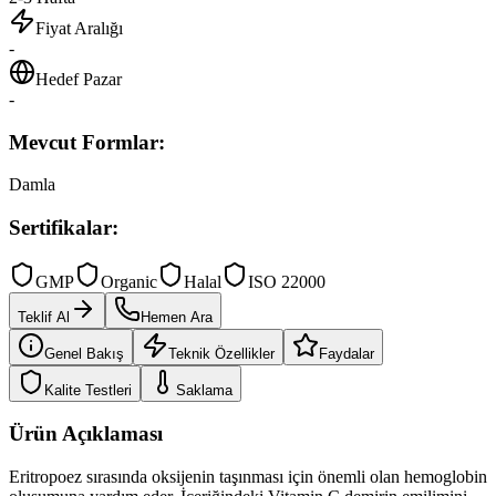
Fiyat Aralığı
-
Hedef Pazar
-
Mevcut Formlar:
Damla
Sertifikalar:
GMP
Organic
Halal
ISO 22000
Teklif Al
Hemen Ara
Genel Bakış
Teknik Özellikler
Faydalar
Kalite Testleri
Saklama
Ürün Açıklaması
Eritropoez sırasında oksijenin taşınması için önemli olan hemoglobin