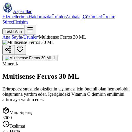
Aspar İlaç
Hizmetlerimiz
Hakkımızda
Ürünler
Ambalaj Çözümleri
Üretim
Süreci
İletişim
Teklif Alın
Ana Sayfa
/
Ürünler
/
Multisense Ferros 30 ML
Mineral
-
Multisense Ferros 30 ML
Eritropoez sırasında oksijenin taşınması için önemli olan hemoglobin
oluşumuna yardım eder. İçeriğindeki Vitamin C demirin emilimini
artırmaya yardım eder.
Min. Sipariş
3000
Teslimat
2-3 Hafta