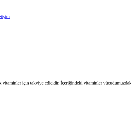
etişim
sik vitaminler için takviye edicidir. İçeriğindeki vitaminler vücudumuzd