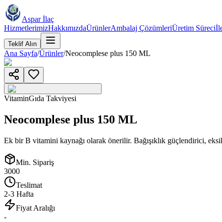
Aspar İlaç
Hizmetlerimiz
Hakkımızda
Ürünler
Ambalaj Çözümleri
Üretim Süreci
İl
Teklif Alın
Ana Sayfa
/
Ürünler
/
Neocomplese plus 150 ML
Vitamin
Gıda Takviyesi
Neocomplese plus 150 ML
Ek bir B vitamini kaynağı olarak önerilir. Bağışıklık güçlendirici, ek
Min. Sipariş
3000
Teslimat
2-3 Hafta
Fiyat Aralığı
-