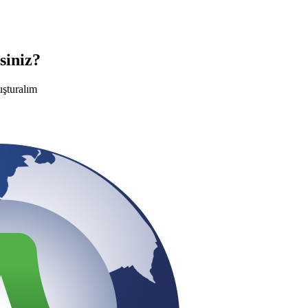
siniz?
uşturalım