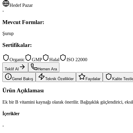
Hedef Pazar
-
Mevcut Formlar:
Şurup
Sertifikalar:
Organic
GMP
Halal
ISO 22000
Teklif Al
Hemen Ara
Genel Bakış
Teknik Özellikler
Faydalar
Kalite Testle
Ürün Açıklaması
Ek bir B vitamini kaynağı olarak önerilir. Bağışıklık güçlendirici, ek
İçerikler
-