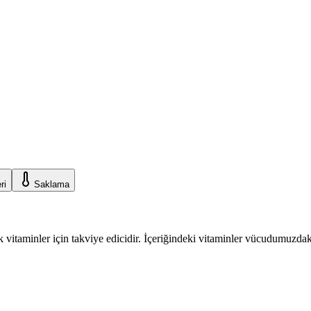
ri
Saklama
sik vitaminler için takviye edicidir. İçeriğindeki vitaminler vücudumuzd