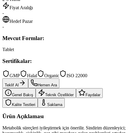
Fiyat Aralığı
-
Hedef Pazar
-
Mevcut Formlar:
Tablet
Sertifikalar:
GMP
Halal
Organic
ISO 22000
Teklif Al
Hemen Ara
Genel Bakış
Teknik Özellikler
Faydalar
Kalite Testleri
Saklama
Ürün Açıklaması
Metabolik süreçleri iyileştirmek için önerilir. Sindirim düzenleyici;