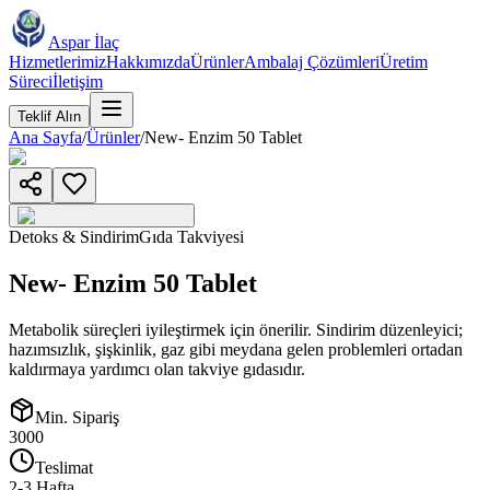
Aspar İlaç
Hizmetlerimiz
Hakkımızda
Ürünler
Ambalaj Çözümleri
Üretim
Süreci
İletişim
Teklif Alın
Ana Sayfa
/
Ürünler
/
New- Enzim 50 Tablet
Detoks & Sindirim
Gıda Takviyesi
New- Enzim 50 Tablet
Metabolik süreçleri iyileştirmek için önerilir. Sindirim düzenleyici;
hazımsızlık, şişkinlik, gaz gibi meydana gelen problemleri ortadan
kaldırmaya yardımcı olan takviye gıdasıdır.
Min. Sipariş
3000
Teslimat
2-3 Hafta