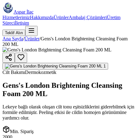
Aspar İlaç
Hizmetlerimiz
Hakkımızda
Ürünler
Ambalaj Çözümleri
Üretim
Süreci
İletişim
Teklif Alın
Ana Sayfa
/
Ürünler
/
Gens's London Brightening Cleansing Foam
200 ML
Cilt Bakımı
Dermokozmetik
Gens's London Brightening Cleansing
Foam 200 ML
Lekeye bağlı olarak oluşan cilt tonu eşitsizliklerini giderebilmek için
formüle edilmiştir. Peeling etkisi ile cildin homojen görünümüne
yardımcı olur.
Min. Sipariş
2000