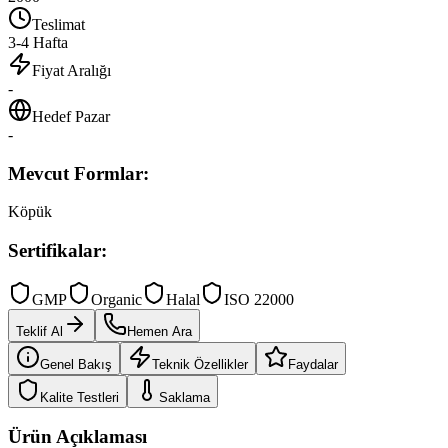
Teslimat
3-4 Hafta
Fiyat Aralığı
-
Hedef Pazar
-
Mevcut Formlar:
Köpük
Sertifikalar:
GMP
Organic
Halal
ISO 22000
Teklif Al
Hemen Ara
Genel Bakış
Teknik Özellikler
Faydalar
Kalite Testleri
Saklama
Ürün Açıklaması